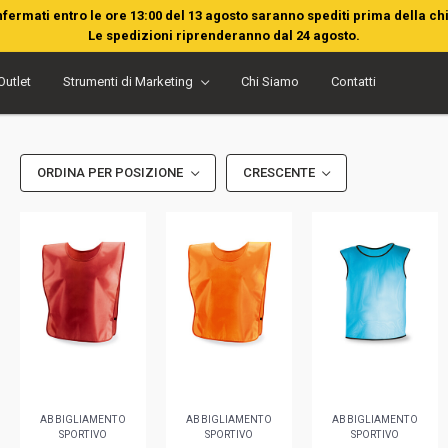
nfermati entro le ore 13:00 del 13 agosto saranno spediti prima della ch
Le spedizioni riprenderanno dal 24 agosto.
Outlet
Strumenti di Marketing
Chi Siamo
Contatti
ORDINA PER POSIZIONE
CRESCENTE
ABBIGLIAMENTO
ABBIGLIAMENTO
ABBIGLIAMENTO
SPORTIVO
SPORTIVO
SPORTIVO