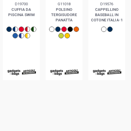
D19700
G11018
D19576
CUFFIA DA
POLSINO
CAPPELLINO
PISCINA SWIM
TERGISUDORE
BASEBALL IN
PANATTA
COTONE ITALIA-1