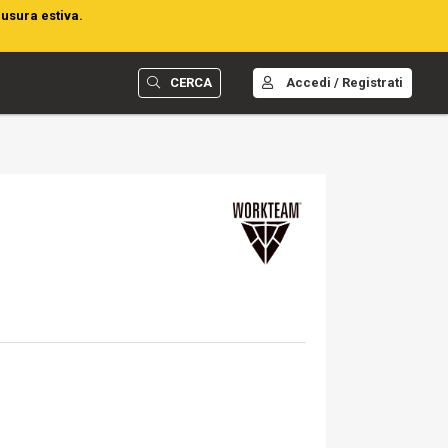
iusura estiva.
CERCA
Accedi / Registrati