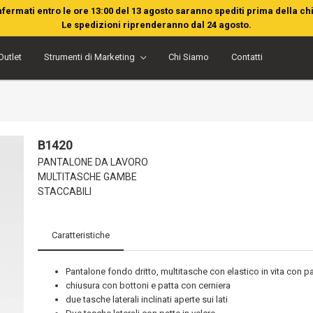
nfermati entro le ore 13:00 del 13 agosto saranno spediti prima della ch
Le spedizioni riprenderanno dal 24 agosto.
Outlet
Strumenti di Marketing
Chi Siamo
Contatti
B1420
PANTALONE DA LAVORO
MULTITASCHE GAMBE
STACCABILI
Caratteristiche
Pantalone fondo dritto, multitasche con elastico in vita con p
chiusura con bottoni e patta con cerniera
due tasche laterali inclinati aperte sui lati