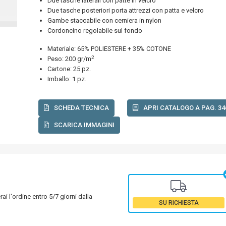
Due tasche laterali con patte in velcro
Due tasche posteriori porta attrezzi con patta e velcro
Gambe staccabile con cerniera in nylon
Cordoncino regolabile sul fondo
Materiale: 65% POLIESTERE + 35% COTONE
2
Peso: 200 gr/m
Cartone: 25 pz.
Imballo: 1 pz.
SCHEDA TECNICA
APRI CATALOGO A PAG. 34
SCARICA IMMAGINI
rai l'ordine entro 5/7 giorni dalla
SU RICHIESTA