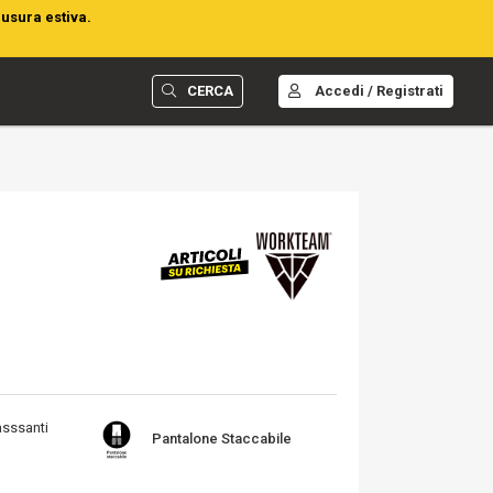
iusura estiva.
CERCA
Accedi / Registrati
asssanti
Pantalone Staccabile